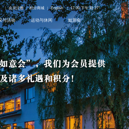
会员注册
积分商城
English
17:00 下午
晴
27
°
|
|
|
|
议与活动
运动与休闲
如意会